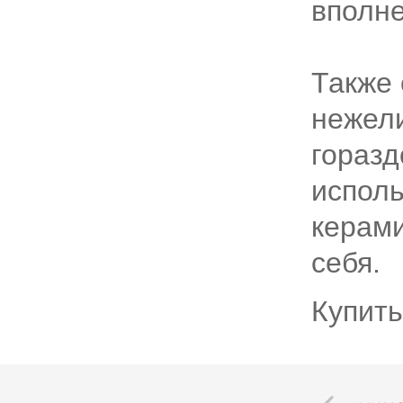
вполне
Также 
нежел
горазд
испол
керам
себя.
Купить