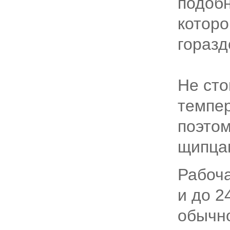
подобн
которо
горазд
Не сто
темпер
поэтом
щипцам
Рабоча
и до 2
обычно