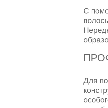
С пом
волосы
Нередк
образо
ПРО
Для по
констр
особог