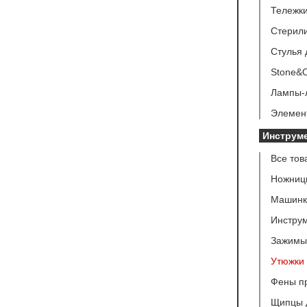
Тележки
Стерил
Стулья 
Stone&O
Лампы-
Элемен
Инструм
Все тов
Ножниц
Машинк
Инстру
Зажимы 
Утюжки 
Фены п
Щипцы 