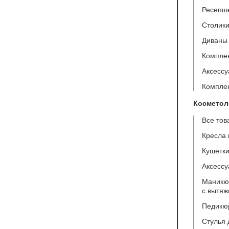
Ресепш
Столики
Диваны 
Компле
Аксесс
Компле
Косметол
Все тов
Кресла 
Кушетк
Аксессу
Маникюр
с вытяж
Педикю
Стулья 