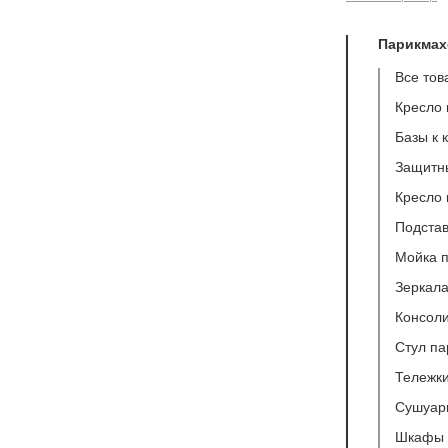
Парикмах
Все тов
Кресло 
Базы к 
Защитн
Кресло
Подстав
Мойка 
Зеркала
Консоли
Стул п
Тележк
Сушуар
Шкафы 