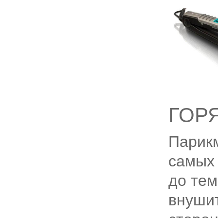
ГОР
Парикм
самых 
до тем
внушит