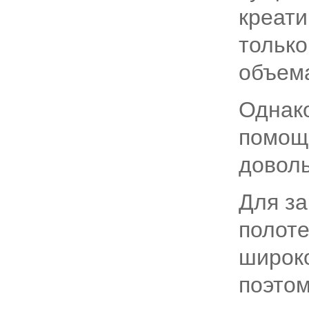
креати
только
объема
Однако
помощи
доволь
Для з
полоте
широко
поэтом