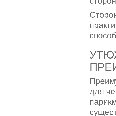
сторон
Сторон
практи
способ
УТЮ
ПРЕ
Преиму
для че
парикм
сущест