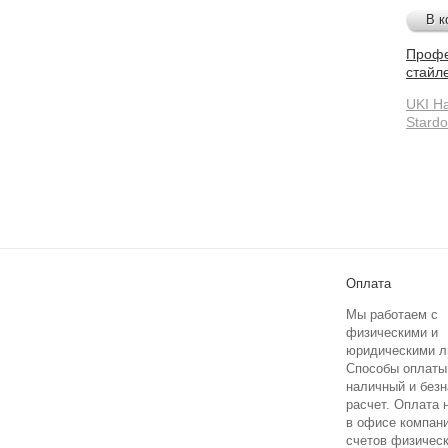
В к
Профе
стайл
UKI Ha
Stard
Оплата
Мы работаем с
физическими и
юридическими л
Способы оплаты
наличный и без
расчет. Оплата
в офисе компан
счетов физичес