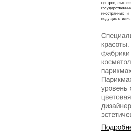
центров, фитнес
государственны
иностранных и 
ведущих стилис
Специали
красоты.
фабрики 
косметол
парикмах
Парикмах
уровень 
цветовая
дизайнер
эстетиче
Подробн