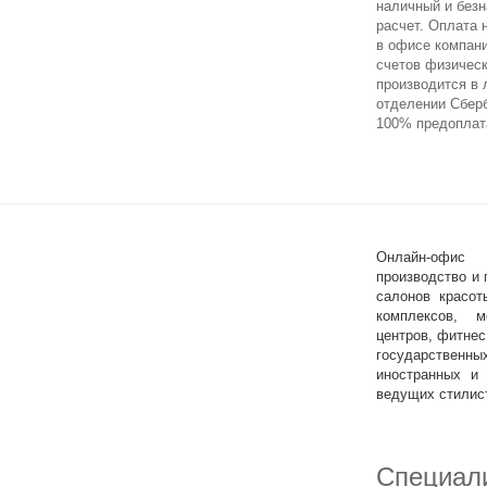
наличный и без
расчет. Оплата
в офисе компан
счетов физичес
производится в
отделении Сберб
100% предоплат
Онлайн-офис
производство и
салонов красот
комплексов, м
центров, фитнес
государственны
иностранных и 
ведущих стилис
Специали