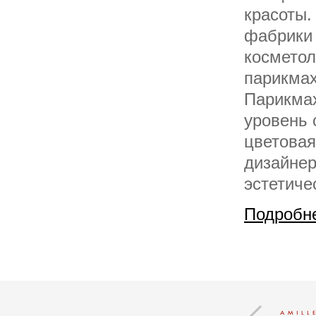
красоты.
фабрики 
косметол
парикмах
Парикмах
уровень 
цветовая
дизайнер
эстетиче
Подробн