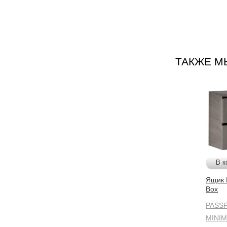
ТАКЖЕ М
В к
Ящик 
Box
PASS
MINI