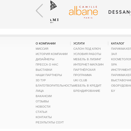
|
|
О КОМПАНИИ
УСЛУГИ
КАТАЛОГ
МИССИЯ
САЛОН ПОД КЛЮЧ
ПАРИКМАХЕ
ИСТОРИЯ КОМПАНИИ
УСЛОВИЯ РАБОТЫ
ЗАЛ
ДИЗАЙНЕРЫ
МЕБЕЛЬ В ЛИЗИНГ
КОСМЕТОЛОГ
ПРЕССА О НАС
ИНТЕРНЕТ-МАГАЗИН
SPA
ВЫСТАВКИ
ПАРТНЁРСКАЯ
ИНСТРУМЕН
НАШИ ПАРТНЕРЫ
ПРОГРАММА
ПАРИКМАХЕ
3D ТУР
UKI CLUB
ВЫСТАВОЧН
БЛАГОТВОРИТЕЛЬНОСТЬ
МЕБЕЛЬ В КРЕДИТ
ОБОРУДОВА
ЛИЦА
БРЕНДИРОВАНИЕ
БУ
ВАКАНСИИ
ОТЗЫВЫ
НОВОСТИ
СТАТЬИ
КОНТАКТЫ
РЕЗУЛЬТАТЫ СОУТ