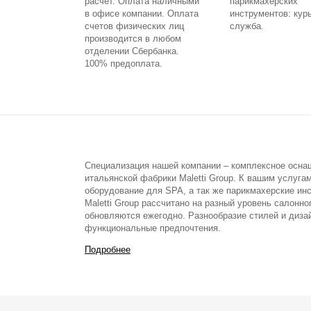
расчет. Оплата наличными
парикмахерских
в офисе компании. Оплата
инструментов: кур
счетов физических лиц
служба.
производится в любом
отделении Сбербанка.
100% предоплата.
Специализация нашей компании – комплексное осна
итальянской фабрики Maletti Group. К вашим услуга
оборудование для SPA, а так же парикмахерские ин
Maletti Group рассчитано на разный уровень салонн
обновляются ежегодно. Разнообразие стилей и диза
функциональные предпочтения.
Подробнее