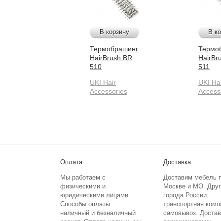
В корзину
В к
Термобрашинг
Термо
HairBrush BR
HairBr
510
511
UKI Hair
UKI Ha
Accessories
Access
Оплата
Доставка
Мы работаем с
Доставим мебель 
физическими и
Москве и МО. Дру
юридическими лицами.
города России:
Способы оплаты:
транспортная комп
наличный и безналичный
самовывоз. Достав