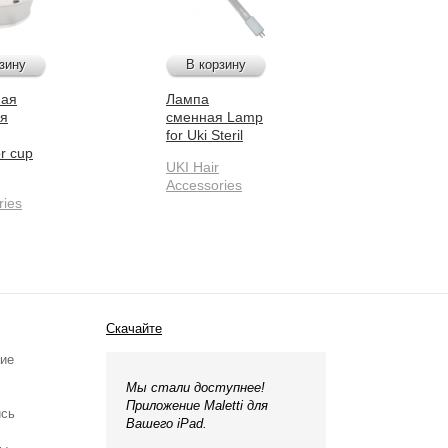
зину
В корзину
ная
Лампа
ля
сменная Lamp
for Uki Steril
r cup
UKI Hair
Accessories
ries
Скачайте
ние
Мы стали доступнее!
Приложение Maletti для
ись
Вашего iPad.