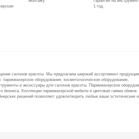
монтажу.
Гарантия на инструмен
ьерская
1 год.
щение салонов красоты. Мы предлагаем широкий ассортимент продукции
м: парикмахерское оборудование, косметологическое оборудование,
струменты и аксессуары для салонов красоты. Парикмахерское оборудо
ого бизнеса. Коллекции парикмахерской мебели и цветовая гамма обивок
йнерских решений позволяют удовлетворить любые ваши эстетические и