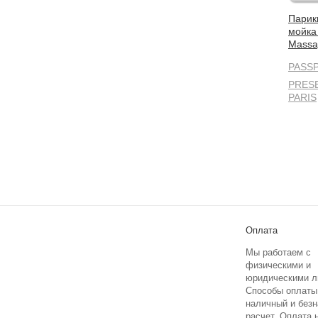
Парик
мойка 
Massa
PASS
PRES
PARIS
Оплата
Мы работаем с
физическими и
юридическими л
Способы оплаты
наличный и без
расчет. Оплата