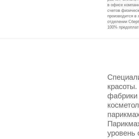
в офисе компан
счетов физичес
производится в
отделении Сберб
100% предоплат
Специали
красоты.
фабрики 
косметол
парикмах
Парикмах
уровень 