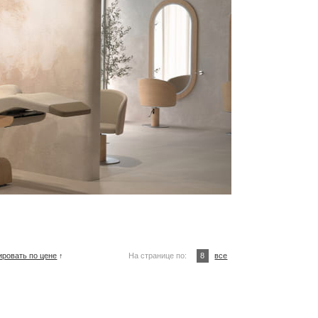
ировать по цене
↑
На странице по:
8
все