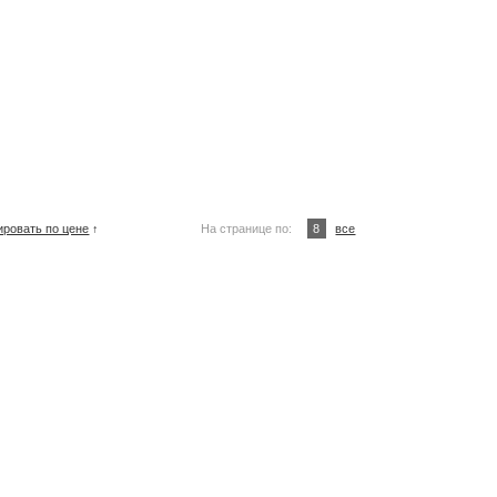
ировать по цене
↑
На странице по:
8
все