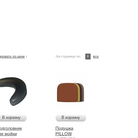
ировать по цене
↑
На странице по:
8
все
В корзину
В корзину
одголовник
Подушка
ля мойки
PILLOW