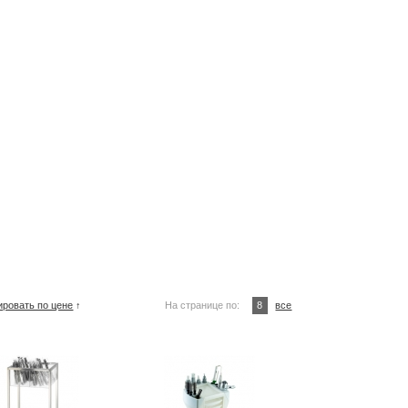
ировать по цене
↑
На странице по:
8
все