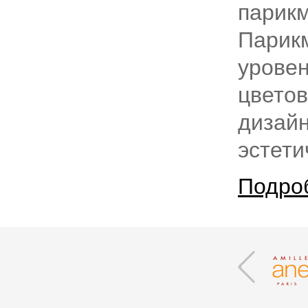
парикм
Парикм
уровен
цветов
дизай
эстети
Подро