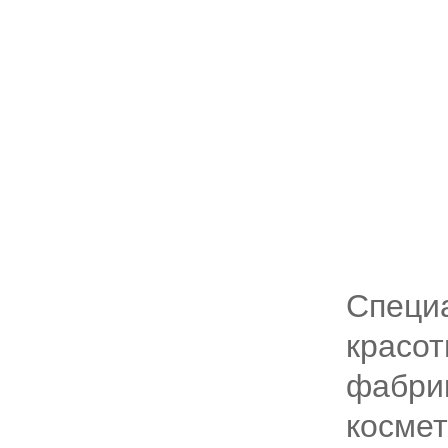
Специ
красот
фабрик
космет