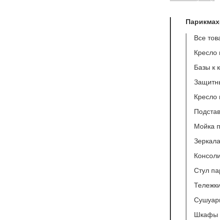
Парикмах
Все тов
Кресло 
Базы к 
Защитн
Кресло
Подстав
Мойка 
Зеркала
Консоли
Стул п
Тележк
Сушуар
Шкафы 