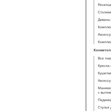
Ресепш
Столики
Диваны 
Компле
Аксесс
Компле
Косметол
Все тов
Кресла 
Кушетк
Аксессу
Маникюр
с вытяж
Педикю
Стулья 