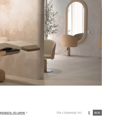
ировать по цене
↑
На странице по:
8
все