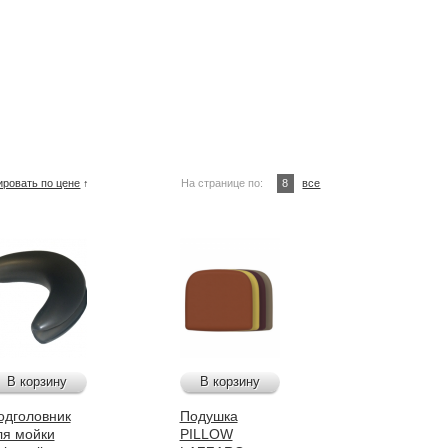
ировать по цене
↑
На странице по:
8
все
В корзину
В корзину
одголовник
Подушка
ля мойки
PILLOW