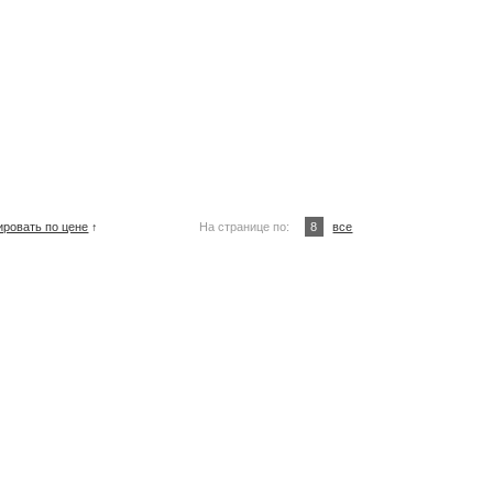
ировать по цене
↑
На странице по:
8
все