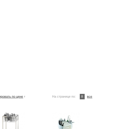
ировать по цене
↑
На странице по:
8
все